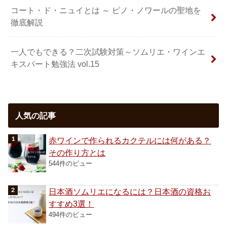
コート・ド・ニュイとは ～ ピノ・ノワールの聖地を
徹底解説
一人でもできる？二次試験対策～ソムリエ・ワインエ
キスパート勉強法 vol.15
人気の記事
赤ワインで作られるカクテルには何がある？
その作り方とは
544件のビュー
日本酒ソムリエになるには？日本酒の資格お
すすめ3選！
494件のビュー