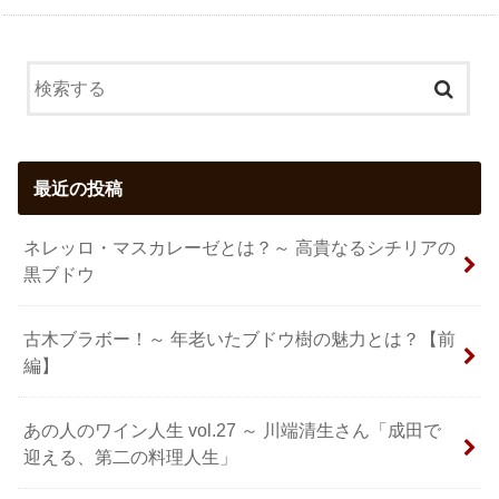
最近の投稿
ネレッロ・マスカレーゼとは？～ 高貴なるシチリアの
黒ブドウ
古木ブラボー！～ 年老いたブドウ樹の魅力とは？【前
編】
あの人のワイン人生 vol.27 ～ 川端清生さん「成田で
迎える、第二の料理人生」