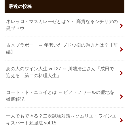
最近の投稿
ネレッロ・マスカレーゼとは？～ 高貴なるシチリアの
黒ブドウ
古木ブラボー！～ 年老いたブドウ樹の魅力とは？【前
編】
あの人のワイン人生 vol.27 ～ 川端清生さん「成田で
迎える、第二の料理人生」
コート・ド・ニュイとは ～ ピノ・ノワールの聖地を
徹底解説
一人でもできる？二次試験対策～ソムリエ・ワインエ
キスパート勉強法 vol.15