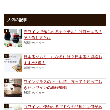
人気の記事
赤ワインで作られるカクテルには何がある？
その作り方とは
505件のビュー
日本酒ソムリエになるには？日本酒の資格お
すすめ3選！
469件のビュー
ワイングラスの正しい持ち方って？知ってお
きたいワインの基礎知識
362件のビュー
白ワインに使われるブドウの品種には何があ