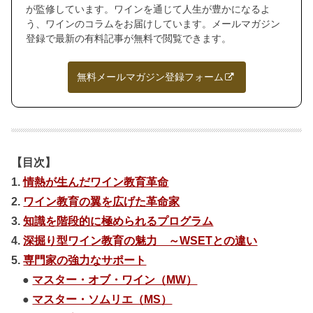
が監修しています。ワインを通じて人生が豊かになるよ
う、ワインのコラムをお届けしています。メールマガジン
登録で最新の有料記事が無料で閲覧できます。
無料メールマガジン登録フォーム
【目次】
1.
情熱が生んだワイン教育革命
2.
ワイン教育の翼を広げた革命家
3.
知識を階段的に極められるプログラム
4.
深掘り型ワイン教育の魅力 ～WSETとの違い
5.
専門家の強力なサポート
●
マスター・オブ・ワイン（MW）
●
マスター・ソムリエ（MS）