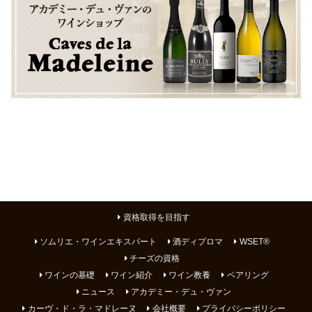
資格取得を目指す
ソムリエ・ワインエキスパート
酒ディプロマ
WSET®
チーズの資格
ワインの基礎
ワイン紹介
ワイン教養
ペアリング
ニュース
アカデミー・デュ・ヴァン
カーヴ・ド・ラ・マドレーヌ
会社概要
プライバシーポリシー