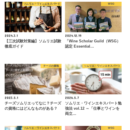
ソムリエ・ワインエキスパート
WSG
2024.3.1
2024.12.19
【三次試験対策編】ソムリエ試験
「Wine Scholar Guild（WSG）
徹底ガイド
認定 Essential…
チーズの資格
ソムリエ・ワインエキスパート
2023.5.1
2026.5.7
チーズソムリエってなに？チーズ
ソムリエ・ワインエキスパート勉
の資格にはどんなものがある？
強法 vol.12 ～「仕事とワインを
両立…
ソムリエ・ワインエキスパート
WSG