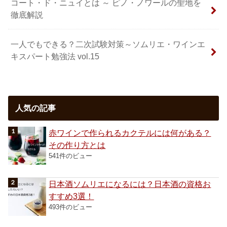
コート・ド・ニュイとは ～ ピノ・ノワールの聖地を
徹底解説
一人でもできる？二次試験対策～ソムリエ・ワインエ
キスパート勉強法 vol.15
人気の記事
赤ワインで作られるカクテルには何がある？
その作り方とは
541件のビュー
日本酒ソムリエになるには？日本酒の資格お
すすめ3選！
493件のビュー