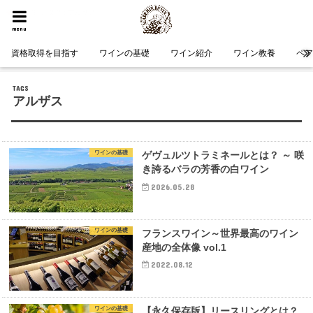
HOME
タグ : アルザス
menu
資格取得を目指す
ワインの基礎
ワイン紹介
ワイン教養
ペ
アルザス
ワインの基礎
ゲヴュルツトラミネールとは？ ～ 咲
き誇るバラの芳香の白ワイン
2026.05.28
ワインの基礎
フランスワイン～世界最高のワイン
産地の全体像 vol.1
2022.08.12
ワインの基礎
【永久保存版】リースリングとは？