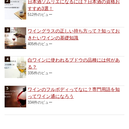
日本酒ソムリエになるには？日本酒の資格お
すすめ3選！
512件のビュー
ワイングラスの正しい持ち方って？知ってお
きたいワインの基礎知識
405件のビュー
白ワインに使われるブドウの品種には何があ
る？
335件のビュー
ワインのフルボディってなに？専門用語を知
ってワイン通になろう
334件のビュー