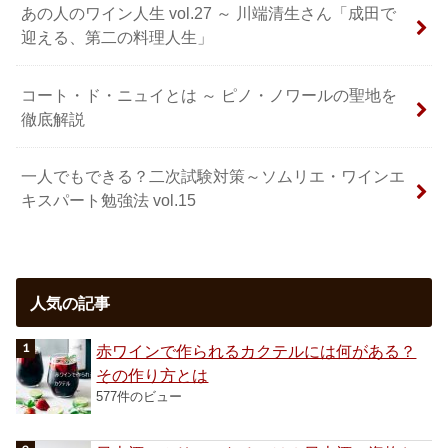
あの人のワイン人生 vol.27 ～ 川端清生さん「成田で
迎える、第二の料理人生」
コート・ド・ニュイとは ～ ピノ・ノワールの聖地を
徹底解説
一人でもできる？二次試験対策～ソムリエ・ワインエ
キスパート勉強法 vol.15
人気の記事
赤ワインで作られるカクテルには何がある？
その作り方とは
577件のビュー