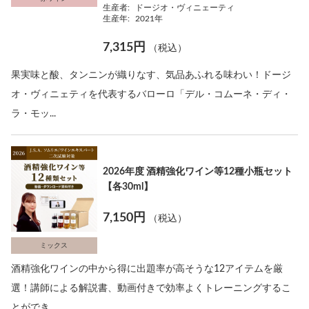
生産者:
ドージオ・ヴィニェーティ
生産年:
2021年
7,315円
（税込）
果実味と酸、タンニンが織りなす、気品あふれる味わい！ドージ
オ・ヴィニェティを代表するバローロ「デル・コムーネ・ディ・
ラ・モッ...
2026年度 酒精強化ワイン等12種小瓶セット
【各30ml】
7,150円
（税込）
ミックス
酒精強化ワインの中から得に出題率が高そうな12アイテムを厳
選！講師による解説書、動画付きで効率よくトレーニングするこ
とができ...