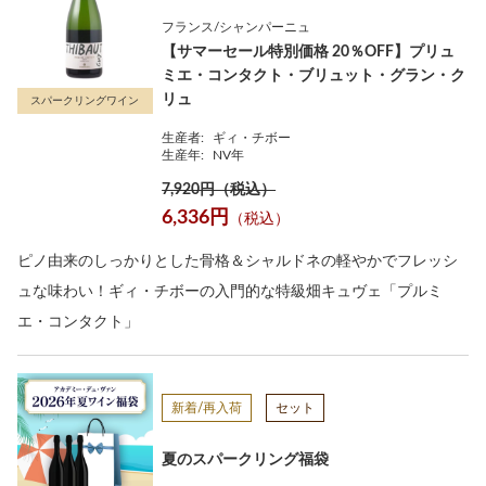
フランス/シャンパーニュ
【サマーセール特別価格 20％OFF】プリュ
ミエ・コンタクト・ブリュット・グラン・ク
リュ
スパークリングワイン
生産者:
ギィ・チボー
生産年:
NV年
7,920円（税込）
6,336円
（税込）
ピノ由来のしっかりとした骨格＆シャルドネの軽やかでフレッシ
ュな味わい！ギィ・チボーの入門的な特級畑キュヴェ「プルミ
エ・コンタクト」
新着/再入荷
セット
夏のスパークリング福袋