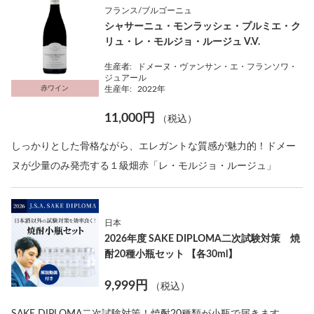
フランス/ブルゴーニュ
シャサーニュ・モンラッシェ・プルミエ・ク
リュ・レ・モルジョ・ルージュ V.V.
生産者:
ドメーヌ・ヴァンサン・エ・フランソワ・
ジュアール
赤ワイン
生産年:
2022年
11,000円
（税込）
しっかりとした骨格ながら、エレガントな質感が魅力的！ドメー
ヌが少量のみ発売する１級畑赤「レ・モルジョ・ルージュ」
日本
2026年度 SAKE DIPLOMA二次試験対策 焼
酎20種小瓶セット 【各30ml】
9,999円
（税込）