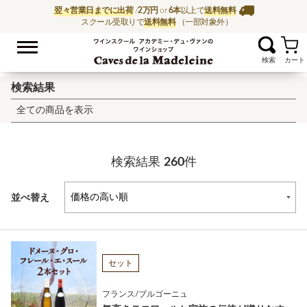
翌々営業日までに出荷
/
2万円
or
6本
以上で
送料無料
スクール受取りで
送料無料
（一部対象外）
お気に入
ワイン通販ならワイン
検索結果
全ての商品を表示
検索結果
260
件
並べ替え
セット
フランス/ブルゴーニュ