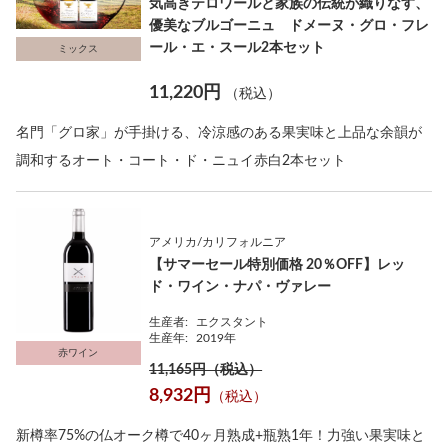
気高きテロワールと家族の伝統が織りなす、
優美なブルゴーニュ ドメーヌ・グロ・フレ
ール・エ・スール2本セット
ミックス
11,220円
（税込）
名門「グロ家」が手掛ける、冷涼感のある果実味と上品な余韻が
調和するオート・コート・ド・ニュイ赤白2本セット
アメリカ/カリフォルニア
【サマーセール特別価格 20％OFF】レッ
ド・ワイン・ナパ・ヴァレー
生産者:
エクスタント
生産年:
2019年
赤ワイン
11,165円（税込）
8,932円
（税込）
新樽率75%の仏オーク樽で40ヶ月熟成+瓶熟1年！力強い果実味と