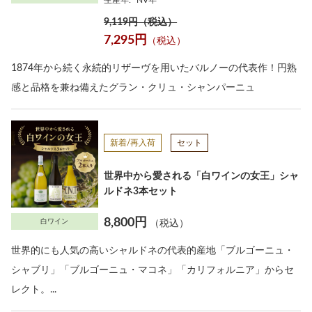
生産年:
NV年
9,119円（税込）
7,295円
（税込）
1874年から続く永続的リザーヴを用いたバルノーの代表作！円熟
感と品格を兼ね備えたグラン・クリュ・シャンパーニュ
新着/再入荷
セット
世界中から愛される「白ワインの女王」シャ
ルドネ3本セット
8,800円
白ワイン
（税込）
世界的にも人気の高いシャルドネの代表的産地「ブルゴーニュ・
シャブリ」「ブルゴーニュ・マコネ」「カリフォルニア」からセ
レクト。...