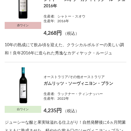
2016年
生産者:
シャトー・スオウ
生産年:
2016年
赤ワイン
4,268円
（税込）
10年の熟成にて飲み頃を迎えた、クラシカルボルドーの美しい調
和！良年2016年に造られた秀逸なカディヤック・ルージュ
オーストラリア/その他オーストラリア
ガムリッツ・ソーヴィニヨン・ブラン
生産者:
ラックナー・ティンナッハー
生産年:
2022年
白ワイン
4,235円
（税込）
ジューシーな酸と果実味溢れる仕上がり！自然発酵後に6ヵ月間澱
とともに熟成させた、軽やかな飲み口のソーヴィニヨン・ブラン