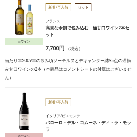
新着/再入荷
セット
フランス
高貴な余韻で包み込む 極甘口ワイン2本セ
ット
白ワイン
7,700円
（税込）
当たり年2009年の飲み頃ソーテルヌとデキャンター誌95点の遅摘
み甘口ワインの2本（本商品はコメントシートの付属はございませ
ん）
新着/再入荷
イタリア/ピエモンテ
バローロ・デル・コムーネ・ディ・ラ・モッ
ラ
赤ワイン