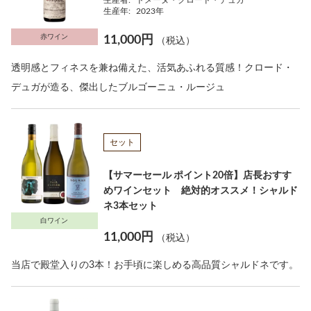
生産者:
ドメーヌ・クロード・デュガ
生産年:
2023年
赤ワイン
11,000円
（税込）
透明感とフィネスを兼ね備えた、活気あふれる質感！クロード・
デュガが造る、傑出したブルゴーニュ・ルージュ
セット
【サマーセール ポイント20倍】店長おすす
めワインセット 絶対的オススメ！シャルド
ネ3本セット
白ワイン
11,000円
（税込）
当店で殿堂入りの3本！お手頃に楽しめる高品質シャルドネです。