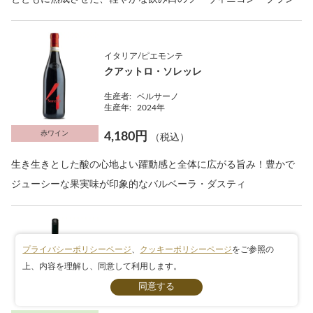
イタリア/ピエモンテ
クアットロ・ソレッレ
生産者:
ベルサーノ
生産年:
2024年
赤ワイン
4,180円
（税込）
生き生きとした酸の心地よい躍動感と全体に広がる旨み！豊かで
ジューシーな果実味が印象的なバルベーラ・ダスティ
オーストリア/ニーダーエスタライヒ州
プライバシーポリシーページ
、
クッキーポリシーページ
をご参照の
リースリング・ハンドクラフテッド
上、内容を理解し、同意して利用します。
条件検索
生産者:
マーティン＆アナ・アンドルファー
生産年:
2024年