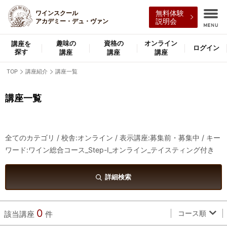
ワインスクール
無料体験
アカデミー・デュ・ヴァン
説明会
趣味の
資格の
オンライン
講座を
ログイン
探す
講座
講座
講座
TOP
講座紹介
講座一覧
講座一覧
全てのカテゴリ / 校舎:オンライン / 表示講座:募集前・募集中 / キー
ワード:ワイン総合コース_Step-Ⅰ_オンライン_テイスティング付き
詳細検索
0
コース順
該当講座
件