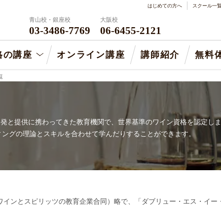
はじめての方へ
スクール一
青山校・銀座校
大阪校
03-3486-7769
06-6455-2121
格の講座
オンライン講座
講師紹介
無料
覧
の開発と提供に携わってきた教育機関で、世界基準のワイン資格を認定し
ィングの理論とスキルを合わせて学んだりすることができます。
ation Trust（ワインとスピリッツの教育企業合同）略で、「ダブリュー・エ