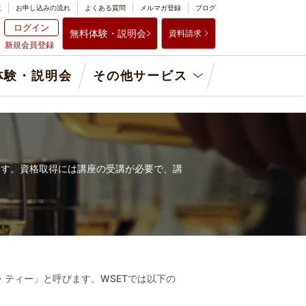
覧
お申し込みの流れ
よくある質問
メルマガ登録
ブログ
ログイン
無料体験・説明会
資料請求
新規会員登録
体験・説明会
その他サービス
ます。資格取得には講座の受講が必要で、講
ス・イー・ティー」と呼びます。WSETでは以下の