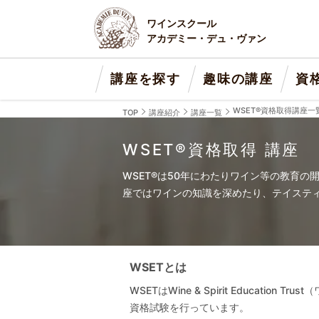
ワインスクール
アカデミー・デュ・ヴァン
講座を探す
趣味の講座
資
WSET®資格取得講座一
TOP
講座紹介
講座一覧
WSET®資格取得 講座
WSET®は50年にわたりワイン等の教育
座ではワインの知識を深めたり、テイステ
WSETとは
WSETはWine & Spirit Educ
資格試験を行っています。