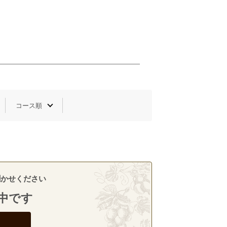
聞かせください
中です
ら